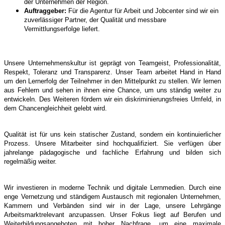
der
Unternehmen der Region.
Auftraggeber:
Für die Agentur für Arbeit und Jobcenter sind wir
ein
zuverlässiger Partner, der Qualität und
messbare
Vermittlungserfolge liefert.
Unsere Unternehmenskultur ist geprägt von Teamgeist, Professionalität,
Respekt,
Toleranz und Transparenz. Unser Team arbeitet Hand in Hand
um den Lernerfolg der
Teilnehmer in den Mittelpunkt zu stellen. Wir lernen
aus Fehlern und sehen in ihnen
eine Chance, um uns ständig weiter zu
entwickeln. Des Weiteren fördern wir ein
diskriminierungsfreies Umfeld, in
dem Chancengleichheit gelebt wird.
Qualität ist für uns kein statischer Zustand, sondern ein kontinuierlicher
Prozess.
Unsere Mitarbeiter sind hochqualifiziert. Sie verfügen über
jahrelange pädagogische
und fachliche Erfahrung und bilden sich
regelmäßig weiter.
Wir investieren in moderne Technik und digitale Lernmedien. Durch eine
enge
Vernetzung und ständigem Austausch mit regionalen Unternehmen,
Kammern und
Verbänden sind wir in der Lage, unsere Lehrgänge
Arbeitsmarktrelevant anzupassen.
Unser Fokus liegt auf Berufen und
Weiterbildungsangeboten mit hoher Nachfrage, um
eine maximale